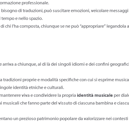
formazione professionale.
bisogno di traduzioni, può suscitare emozioni, veicolare messaggi e
l tempo e nello spazio.
 di chi l’ha composta, chiunque se ne può “appropriare” legandola ai
rriva a chiunque, al di là dei singoli idiomi e dei confini geografi
tradizioni proprie e modalità specifiche con cui si esprime musica
ingole identità etniche e culturali.
 mantenere viva e condividere la propria
identità musicale
per dialo
oni musicali che fanno parte del vissuto di ciascuna bambina e ciasc
ntano un prezioso patrimonio popolare da valorizzare nei contesti 