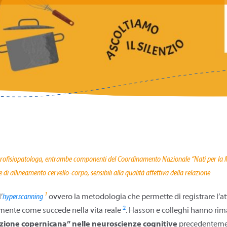
neurofisiopatologa, entrambe componenti del Coordinamento Nazionale “Nati per l
i allineamento cervello-corpo, sensibili alla qualità affettiva della relazione
1
’
hyperscanning
ovvero la metodologia che permette di registrare l’att
2
ente come succede nella vita reale
. Hasson e colleghi hanno rim
zione copernicana” nelle neuroscienze cognitive
precedentement