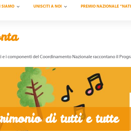
I SIAMO
UNISCITI A NOI
PREMIO NAZIONALE “NATI
nta
ti e i componenti del Coordinamento Nazionale raccontano il Progra
imonio di tutti e tutte