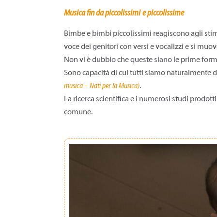
Musica fin da piccolissimi
e piccolissime
Bimbe e bimbi piccolissimi reagiscono agli stim
voce dei genitori con versi e vocalizzi e si m
Non vi è dubbio che queste siano le prime forme
Sono capacità di cui tutti siamo naturalmente do
musica – Nati per la Musica
)
.
La ricerca scientifica e i numerosi studi prodot
comune.