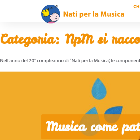
CH
Categoria:
NpM si racco
Nell’anno del 20° compleanno di “Nati per la Musica”, le componen
Musica come patr