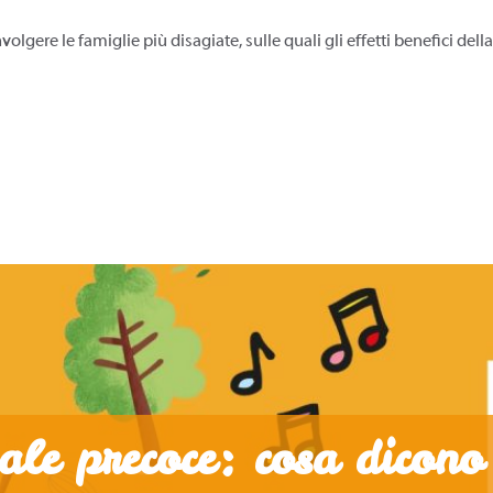
olgere le famiglie più disagiate, sulle quali gli effetti benefici de
ale precoce: cosa dicono 