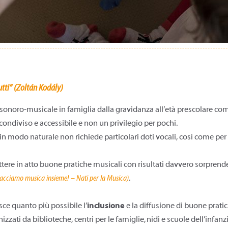
utti” (Zoltán Kodály)
sonoro-musicale in famiglia dalla gravidanza all’età prescolare come
 condiviso e accessibile e non un privilegio per pochi.
n modo naturale non richiede particolari doti vocali, così come per
tere in atto buone pratiche musicali con risultati davvero sorprendent
acciamo musica insieme! – Nati per la Musica
)
.
sce quanto più possibile l’
inclusione
e la diffusione di buone prati
nizzati da biblioteche, centri per le famiglie, nidi e scuole dell’infan