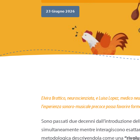
23 Giugno 2026
Elvira Brattico, neuroscienziata, e Luisa Lopez, medico 
l’esperienza sonoro-musicale precoce possa favorire forme d
Sono passati due decenni dall’introduzione dell
simultaneamente mentre interagiscono esattam
metodologica descrivendola come una
“rivolu