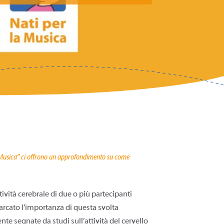
a Musica” ci offrono un approfondimento su come
ività cerebrale di due o più partecipanti
arcato l’importanza di questa svolta
e segnate da studi sull’attività del cervello