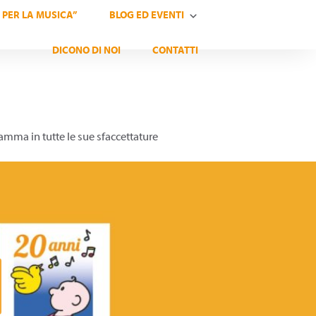
 PER LA MUSICA”
BLOG ED EVENTI
DICONO DI NOI
CONTATTI
mma in tutte le sue sfaccettature