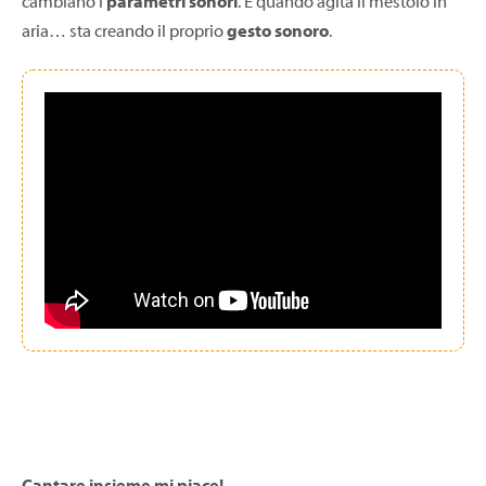
cambiano i
parametri sonori
. E quando agita il mestolo in
aria… sta creando il proprio
gesto sonoro
.