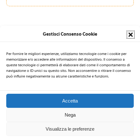
Gestisci Consenso Cookie
Per fornire le migliori esperienze, utilizziamo tecnologie come i cookie per
LA SEGRETERIA DI NATI PER LA MUSICA È AFFIDATA AL CSB
memorizzare e/o accedere alle informazioni del dispositivo. Il consenso a
Centro per la Salute delle Bambine e dei Bambini
- via Nicolò de
queste tecnologie ci permetterà di elaborare dati come il comportamento di
Rin 19 - 34143 Trieste - ITALIA - Email:
natiperlamusica@csbitalia.org
-
navigazione o ID unici su questo sito. Non acconsentire o ritirare il consenso
può influire negativamente su alcune caratteristiche e funzioni.
Telefono: +39 040 3220447 - Fax: +39 040 306839
Accetta
2026 © Nati per la Musica
–
Privacy Policy
-
Codice Etico
Nega
Visualizza le preferenze