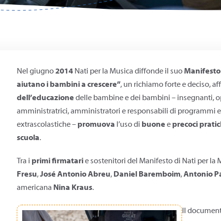
Nel giugno
2014
Nati per la Musica diffonde il suo
Manifesto
aiutano i bambini a crescere”
, un richiamo forte e deciso, a
dell’educazione
delle bambine e dei bambini – insegnanti, ope
amministratrici, amministratori e responsabili di programmi edu
extrascolastiche –
promuova
l’uso di
buone
e
precoci prati
scuola
.
Tra i
primi firmatari
e sostenitori del Manifesto di Nati per la
Fresu
,
José Antonio Abreu
,
Daniel Baremboim
,
Antonio 
americana
Nina Kraus
.
Il document