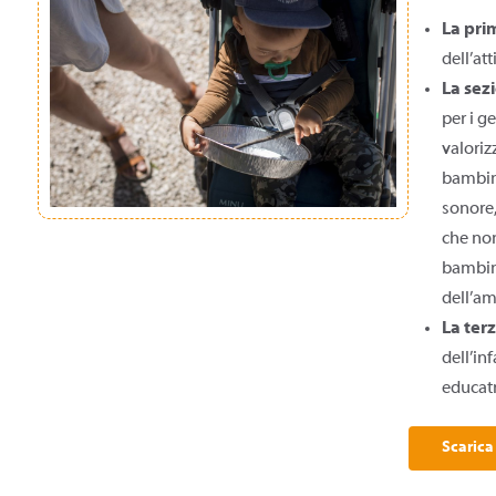
La pri
dell’at
La sez
per i g
valoriz
bambine
sonore,
che non
bambini
dell’am
La ter
dell’inf
educatr
Scarica