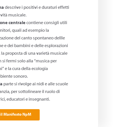
ma
descrive i positivi e duraturi effetti
tività musicale.
ione centrale
contiene consigli utili
enitori, quali ad esempio la
zazione del canto spontaneo dellle
 e dei bambini e delle esplorazioni
 la proposta di una varietà musicale
 si fermi solo alla “musica per
” e la cura della ecologia
biente sonoro.
za
parte si rivolge ai nidi e alle scuole
anzia, per sottolineare il ruolo di
ici, educatori e insegnanti.
 il Manifesto NpM