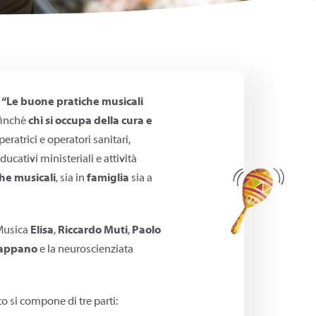
 “Le buone pratiche musicali
ffinché
chi si occupa della cura e
ratrici e operatori sanitari,
cativi ministeriali e attività
che musicali
, sia in
famiglia
sia a
 Musica
Elisa
,
Riccardo Muti
,
Paolo
Pappano
e la neuroscienziata
o si compone di tre parti: