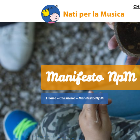
CH
Manifesto NpM
Home
–
Chi siamo
–
Manifesto NpM