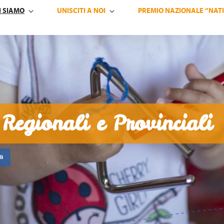
I SIAMO
UNISCITI A NOI
PREMIO NAZIONALE “NATI
Regionali e Provinciali
li