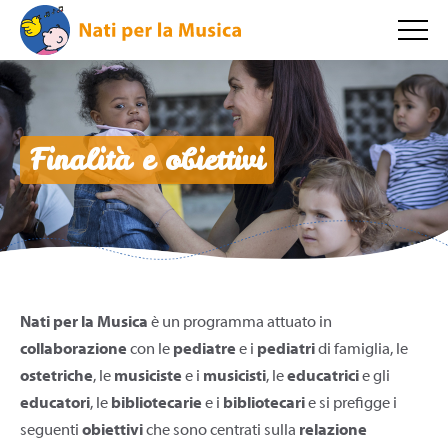
Finalità e obiettivi
Nati per la Musica
è un programma attuato in
collaborazione
con le
pediatre
e i
pediatri
di famiglia, le
ostetriche
, le
musiciste
e i
musicisti
, le
educatrici
e gli
educatori
, le
bibliotecarie
e i
bibliotecari
e si prefigge i
seguenti
obiettivi
che sono centrati sulla
relazione