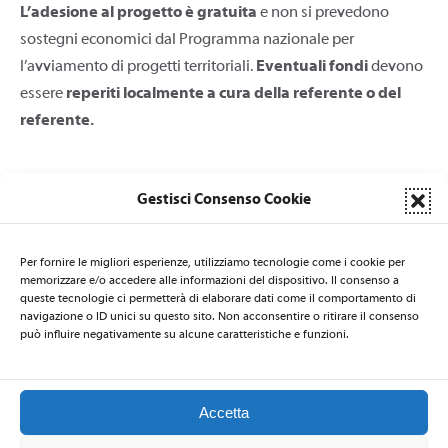
L’adesione al progetto è gratuita
e non si prevedono
sostegni economici dal Programma nazionale per
l’avviamento di progetti territoriali.
Eventuali fondi
devono
essere
reperiti localmente a cura della referente o del
referente.
Gestisci Consenso Cookie
Per fornire le migliori esperienze, utilizziamo tecnologie come i cookie per
LA SEGRETERIA DI NATI PER LA MUSICA È AFFIDATA AL CSB
memorizzare e/o accedere alle informazioni del dispositivo. Il consenso a
Centro per la Salute delle Bambine e dei Bambini
- via Nicolò de
queste tecnologie ci permetterà di elaborare dati come il comportamento di
Rin 19 - 34143 Trieste - ITALIA - Email:
natiperlamusica@csbitalia.org
-
navigazione o ID unici su questo sito. Non acconsentire o ritirare il consenso
Telefono: +39 040 3220447 - Fax: +39 040 306839
può influire negativamente su alcune caratteristiche e funzioni.
Accetta
2026 © Nati per la Musica
–
Privacy Policy
-
Codice Etico