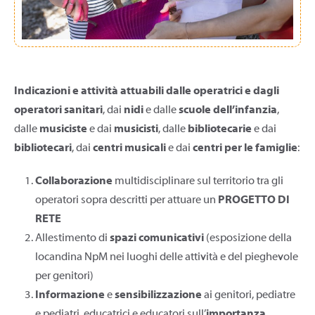
Indicazioni e attività attuabili
dalle operatrici e dagli
operatori sanitari
, dai
nidi
e dalle
scuole dell’infanzia
,
dalle
musiciste
e dai
musicisti
, dalle
bibliotecarie
e dai
bibliotecari
, dai
centri musicali
e dai
centri per le famiglie
:
Collaborazione
multidisciplinare sul territorio tra gli
operatori sopra descritti per attuare un
PROGETTO DI
RETE
Allestimento di
spazi comunicativi
(esposizione della
locandina NpM nei luoghi delle attività e del pieghevole
per genitori)
Informazione
e
sensibilizzazione
ai genitori, pediatre
e pediatri, educatrici e educatori sull’
importanza