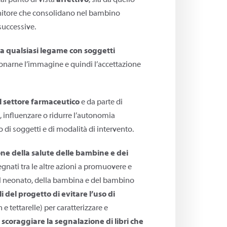
al punto di vista
affettivo
, sia da quello
genitore che consolidano nel bambino
successive.
 qualsiasi legame con soggetti
ionarne l’immagine e quindi l’accettazione
el settore farmaceutico
e da parte di
influenzare o ridurre l’autonomia
di soggetti e di modalità di intervento.
ne della salute delle bambine e dei
egnati tra le altre azioni a promuovere e
el neonato, della bambina e del bambino
del progetto di evitare l’uso di
 e tettarelle) per caratterizzare e
i
scoraggiare la segnalazione di libri che