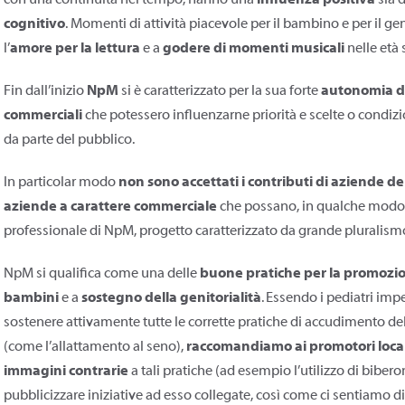
con una continuità nel tempo, hanno una
influenza positiva
sia d
cognitivo
. Momenti di attività piacevole per il bambino e per il 
l’
amore per la lettura
e a
godere di momenti musicali
nelle età 
Fin dall’inizio
NpM
si è caratterizzato per la sua forte
autonomia da
commerciali
che potessero influenzarne priorità e scelte o condiz
da parte del pubblico.
In particolar modo
non sono accettati i contributi di aziende d
aziende a carattere commerciale
che possano, in qualche modo, 
professionale di NpM, progetto caratterizzato da grande pluralismo 
NpM si qualifica come una delle
buone pratiche per la promozio
bambini
e a
sostegno della genitorialità
. Essendo i pediatri imp
sostenere attivamente tutte le corrette pratiche di accudimento d
(come l’allattamento al seno),
raccomandiamo ai promotori locali 
immagini contrarie
a tali pratiche (ad esempio l’utilizzo di biberon
pubblicizzare iniziative ad esso collegate, così come ci sentiamo d