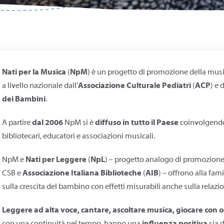
Nati per la Musica
(
NpM
) è un progetto di promozione della mus
a livello nazionale dall’
Associazione Culturale Pediatri
(
ACP
) e 
dei Bambini
.
A partire
dal 2006
NpM si è
diffuso in tutto il Paese
coinvolgendo 
bibliotecari, educatori e associazioni musicali.
NpM e
Nati per Leggere
(
NpL
) – progetto analogo di promozione 
CSB e
Associazione Italiana Biblioteche
(
AIB
) – offrono alla fam
sulla crescita del bambino con effetti misurabili anche sulla relazio
Leggere ad alta voce, cantare, ascoltare musica, giocare con 