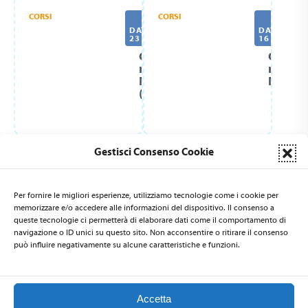
CORSI
CORSI
DATA DEL CORSO:
DATA DEL C
23 Maggio, 2026
16 Maggio, 
Corso
Corso
multidisciplinare
multidi
NpL NpM
NpM (M
(Codroipo)
Gestisci Consenso Cookie
CORSI
CORSI CONCLUSI
DATA DEL CORSO:
DATA DEL C
9 Maggio, 2026
8 Novembre
Per fornire le migliori esperienze, utilizziamo tecnologie come i cookie per
memorizzare e/o accedere alle informazioni del dispositivo. Il consenso a
Corso
Corso
queste tecnologie ci permetterà di elaborare dati come il comportamento di
multidisciplinare
multidi
navigazione o ID unici su questo sito. Non acconsentire o ritirare il consenso
NpM
NpL e
può influire negativamente su alcune caratteristiche e funzioni.
(Civitavecchia)
NpM (G
Accetta