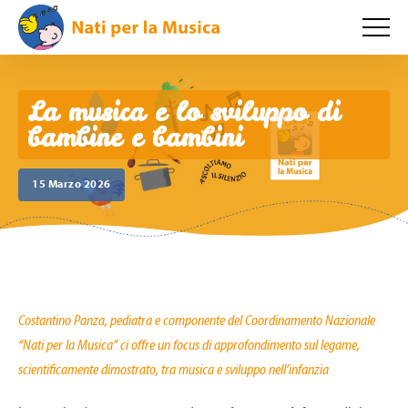
La musica e lo sviluppo di
bambine e bambini
15 Marzo 2026
Costantino Panza, pediatra e componente del Coordinamento Nazionale
“Nati per la Musica” ci offre un focus di approfondimento sul legame,
scientificamente dimostrato, tra musica e sviluppo nell’infanzia