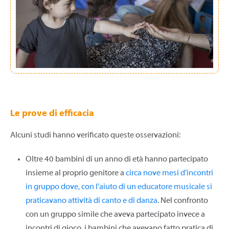
Le prove di efficacia
Alcuni studi hanno verificato queste osservazioni:
Oltre 40 bambini di un anno di età hanno partecipato
insieme al proprio genitore a
circa nove mesi d’incontri
in gruppo dove, con l’aiuto di un educatore musicale si
praticavano attività di canto e di danza
. Nel confronto
con un gruppo simile che aveva partecipato invece a
incontri di gioco, i bambini che avevano fatto pratica di