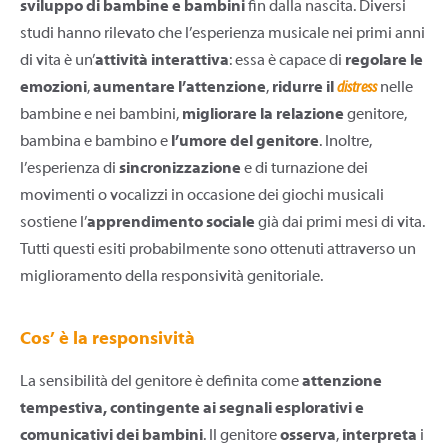
sviluppo di bambine e bambini
fin dalla nascita. Diversi
studi hanno rilevato che l’esperienza musicale nei primi anni
di vita è un’
attività interattiva
: essa è capace di
regolare le
emozioni
,
aumentare l’attenzione
,
ridurre il
distress
nelle
bambine e nei bambini,
migliorare la relazione
genitore,
bambina e bambino e
l’umore del genitore
. Inoltre,
l’esperienza di
sincronizzazione
e di turnazione dei
movimenti o vocalizzi in occasione dei giochi musicali
sostiene l’
apprendimento sociale
già dai primi mesi di vita.
Tutti questi esiti probabilmente sono ottenuti attraverso un
miglioramento della responsività genitoriale.
Cos’ è la responsività
La sensibilità del genitore è definita come
attenzione
tempestiva, contingente ai segnali esplorativi e
comunicativi dei bambini
. Il genitore
osserva
,
interpreta
i