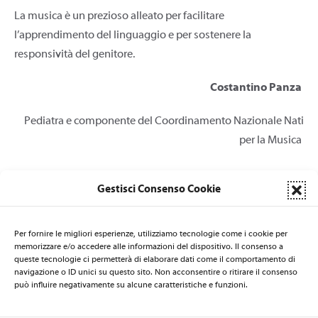
La musica è un prezioso alleato per facilitare
l’apprendimento del linguaggio e per sostenere la
responsività del genitore.
Costantino Panza
Pediatra e componente del Coordinamento Nazionale Nati
per la Musica
Gestisci Consenso Cookie
Per fornire le migliori esperienze, utilizziamo tecnologie come i cookie per
memorizzare e/o accedere alle informazioni del dispositivo. Il consenso a
queste tecnologie ci permetterà di elaborare dati come il comportamento di
LA SEGRETERIA DI NATI PER LA MUSICA È AFFIDATA AL CSB
navigazione o ID unici su questo sito. Non acconsentire o ritirare il consenso
Centro per la Salute delle Bambine e dei Bambini
- via Nicolò de
può influire negativamente su alcune caratteristiche e funzioni.
Rin 19 - 34143 Trieste - ITALIA - Email:
natiperlamusica@csbitalia.org
-
Telefono: +39 040 3220447 - Fax: +39 040 306839