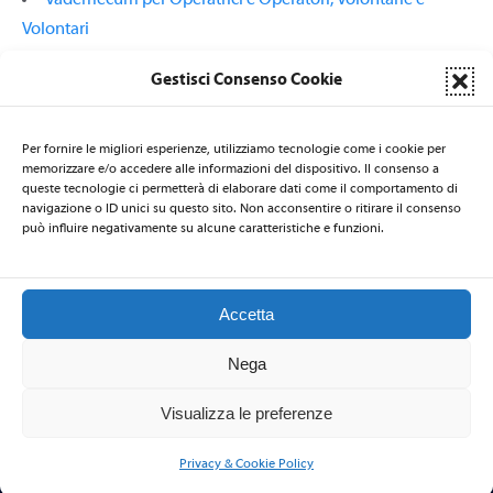
Vademecum per Operatrici e Operatori, Volontarie e
Volontari
Accreditamenti e patrocini
Gestisci Consenso Cookie
Per fornire le migliori esperienze, utilizziamo tecnologie come i cookie per
memorizzare e/o accedere alle informazioni del dispositivo. Il consenso a
queste tecnologie ci permetterà di elaborare dati come il comportamento di
LA SEGRETERIA DI NATI PER LA MUSICA È AFFIDATA AL CSB
navigazione o ID unici su questo sito. Non acconsentire o ritirare il consenso
Centro per la Salute delle Bambine e dei Bambini
- via Nicolò de
può influire negativamente su alcune caratteristiche e funzioni.
Rin 19 - 34143 Trieste - ITALIA - Email:
natiperlamusica@csbitalia.org
-
Telefono: +39 040 3220447 - Fax: +39 040 306839
Accetta
Nega
2026 © Nati per la Musica
–
Privacy Policy
-
Codice Etico
Visualizza le preferenze
Privacy & Cookie Policy