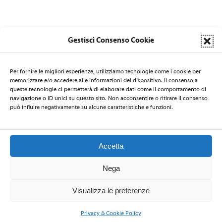
Gestisci Consenso Cookie
Per fornire le migliori esperienze, utilizziamo tecnologie come i cookie per
memorizzare e/o accedere alle informazioni del dispositivo. Il consenso a
queste tecnologie ci permetterà di elaborare dati come il comportamento di
LA SEGRETERIA DI NATI PER LA MUSICA È AFFIDATA AL CSB
navigazione o ID unici su questo sito. Non acconsentire o ritirare il consenso
Centro per la Salute delle Bambine e dei Bambini
- via Nicolò de
può influire negativamente su alcune caratteristiche e funzioni.
Rin 19 - 34143 Trieste - ITALIA - Email:
natiperlamusica@csbitalia.org
-
Telefono: +39 040 3220447 - Fax: +39 040 306839
Accetta
Nega
2026 © Nati per la Musica
–
Privacy Policy
-
Codice Etico
Visualizza le preferenze
Privacy & Cookie Policy