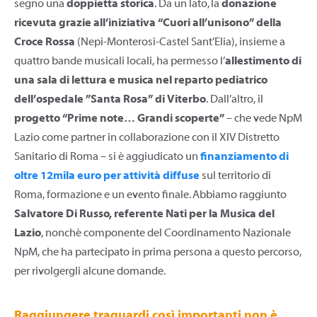
segno una
doppietta storica
. Da un lato, la
donazione
ricevuta grazie all’iniziativa “Cuori all’unisono” della
Croce Rossa
(Nepi-Monterosi-Castel Sant’Elia), insieme a
quattro bande musicali locali, ha permesso l’
allestimento di
una sala di lettura e musica nel reparto pediatrico
dell’ospedale ”Santa Rosa” di Viterbo
. Dall’altro, il
progetto “Prime note… Grandi scoperte”
– che vede NpM
Lazio come partner in collaborazione con il XIV Distretto
Sanitario di Roma – si è aggiudicato un
finanziamento di
oltre 12mila euro per attività diffuse
sul territorio di
Roma, formazione e un evento finale. Abbiamo raggiunto
Salvatore Di Russo, referente Nati per la Musica del
Lazio
, nonché componente del Coordinamento Nazionale
NpM, che ha partecipato in prima persona a questo percorso,
per rivolgergli alcune domande.
Raggiungere traguardi così importanti non è