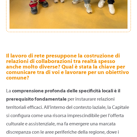
Il lavoro di rete presuppone la costruzione di
relazioni di collaborazioni tra realtà spesso
anche molto diverse? Qual è stata la chiave per
comunicare tra di voi e lavorare per un obiettivo
comune?
La
comprensione profonda delle specificità locali è il
prerequisito fondamentale
per instaurare relazioni
territoriali efficaci. All’interno del contesto laziale, la Capitale
si configura come una risorsa imprescindibile per l’offerta
culturale e assistenziale, ma fa emergere una marcata
discrepanza con le aree periferiche della regione, dove i