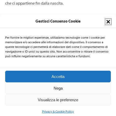
che ci appartiene fin dalla nascita.
Gestisci Consenso Cookie
Per fornire le migliori esperienze, utilizziamo tecnologie come i cookie per
memorizzare e/o accedere alle informazioni del dispositivo. Il consenso a
queste tecnologie ci permetterà di elaborare dati come il comportamento di
LA SEGRETERIA DI NATI PER LA MUSICA È AFFIDATA AL CSB
navigazione o ID unici su questo sito. Non acconsentire o ritirare il consenso
Centro per la Salute delle Bambine e dei Bambini
- via Nicolò de
può influire negativamente su alcune caratteristiche e funzioni.
Rin 19 - 34143 Trieste - ITALIA - Email:
natiperlamusica@csbitalia.org
-
Telefono: +39 040 3220447 - Fax: +39 040 306839
Accetta
Nega
2026 © Nati per la Musica
–
Privacy Policy
-
Codice Etico
Visualizza le preferenze
Privacy & Cookie Policy