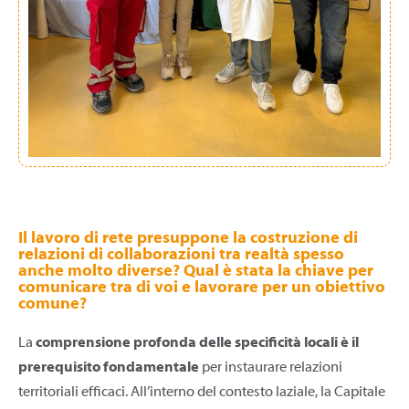
Il lavoro di rete presuppone la costruzione di
relazioni di collaborazioni tra realtà spesso
anche molto diverse? Qual è stata la chiave per
comunicare tra di voi e lavorare per un obiettivo
comune?
La
comprensione profonda delle specificità locali è il
prerequisito fondamentale
per instaurare relazioni
territoriali efficaci. All’interno del contesto laziale, la Capitale