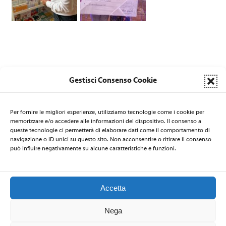
Gestisci Consenso Cookie
Per fornire le migliori esperienze, utilizziamo tecnologie come i cookie per
memorizzare e/o accedere alle informazioni del dispositivo. Il consenso a
queste tecnologie ci permetterà di elaborare dati come il comportamento di
LA SEGRETERIA DI NATI PER LA MUSICA È AFFIDATA AL CSB
navigazione o ID unici su questo sito. Non acconsentire o ritirare il consenso
Centro per la Salute delle Bambine e dei Bambini
- via Nicolò de
può influire negativamente su alcune caratteristiche e funzioni.
Rin 19 - 34143 Trieste - ITALIA - Email:
natiperlamusica@csbitalia.org
-
Telefono: +39 040 3220447 - Fax: +39 040 306839
Accetta
Nega
2026 © Nati per la Musica
–
Privacy Policy
-
Codice Etico