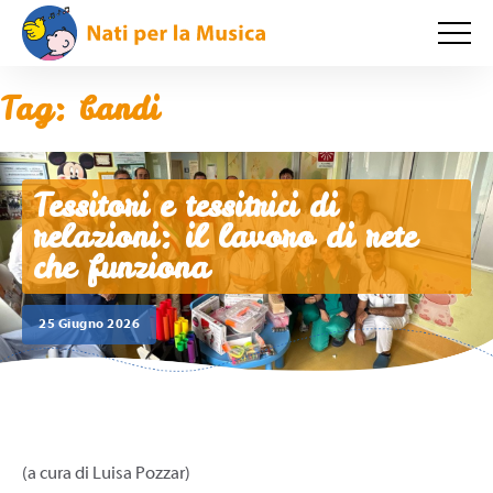
Tag:
bandi
Tessitori e tessitrici di
relazioni: il lavoro di rete
che funziona
25 Giugno 2026
(a cura di Luisa Pozzar)