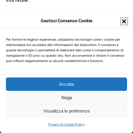
vita fetale
“.
Gestisci Consenso Cookie
Per fornire le migliori esperienze, utilizziamo tecnologie come i cookie per
memorizzare e/o accedere alle informazioni del dispositivo. Il consenso a
queste tecnologie ci permetterà di elaborare dati come il comportamento di
LA SEGRETERIA DI NATI PER LA MUSICA È AFFIDATA AL CSB
navigazione o ID unici su questo sito. Non acconsentire o ritirare il consenso
Centro per la Salute delle Bambine e dei Bambini
- via Nicolò de
può influire negativamente su alcune caratteristiche e funzioni.
Rin 19 - 34143 Trieste - ITALIA - Email:
natiperlamusica@csbitalia.org
-
Telefono: +39 040 3220447 - Fax: +39 040 306839
Accetta
Nega
2026 © Nati per la Musica
–
Privacy Policy
-
Codice Etico
Visualizza le preferenze
Privacy & Cookie Policy