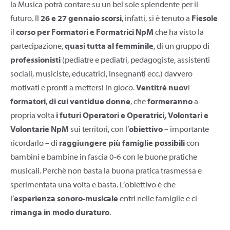
la Musica potrà contare su un bel sole splendente per il
futuro. Il
26 e 27 gennaio scorsi
, infatti, si è tenuto a
Fiesole
il
corso per Formatori e Formatrici NpM
che ha visto la
partecipazione,
quasi tutta al femminile
, di un gruppo di
professionisti
(pediatre e pediatri, pedagogiste, assistenti
sociali, musiciste, educatrici, insegnanti ecc.) davvero
motivati e pronti a mettersi in gioco.
Ventitré nuov
i
formatori
,
di cui ventidue donne
, che
formeranno
a
propria volta
i futuri Operatori e Operatrici, Volontari e
Volontarie NpM
sui territori, con l’
obiettivo
– importante
ricordarlo – di
raggiungere più famiglie possibili
con
bambini e bambine in fascia 0-6 con le buone pratiche
musicali. Perché non basta la buona pratica trasmessa e
sperimentata una volta e basta. L’obiettivo è che
l’
esperienza sonoro-musicale
entri nelle famiglie e ci
rimanga in modo duraturo
.