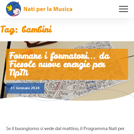
Tag:
bambini
Formare i formatori… da
Fiesole nuove energie per
NpM
31 Gennaio 2024
Se il buongiorno si vede dal mattino, il Programma Nati per