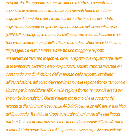
inesplorato. Per indagare su questo, hanno testato se i neonati sono
sensibili alle regolarità nei toni musicali. I neonati hanno ascoltato
sequenze di toni AAB e ABC, mentre la loro attività cerebrale è stata
registrata utilizzando la spettroscopia funzionale nel vicino infrarosso
(fNIRS). Il paradigma, la frequenza dell’occorrenza e la distribuzione dei
toni erano identici a quelli delle sillabe utilizzate in studi precedenti con il
linguaggio. Gli Autori hanno osservato una maggiore risposta
emodinamica invertita (negativa) all’AAB rispetto alle sequenze ABC nelle
aree temporale bilaterale e fronto-parietale. Questa risposta invertita era
causata da una diminuzione dell’ampiezza della risposta, attribuita
all’assuefazione, nel corso dell’esperimento nella regione fronto-temporale
sinistra per la condizione ABC e nella regione fronto-temporale destra per
entrambe le condizioni. Questi risultati mostrano che la capacità dei
neonati di discriminare le sequenze AAB dalle sequenze ABC non è specifica
del linguaggio. Tuttavia, la risposta neurale ai toni musicali e alla lingua
parlata è notevolmente diversa. I toni hanno dato origine all’assuefazione,
mentre è stato dimostrato che il linguaggio innesca risposte crescenti nel