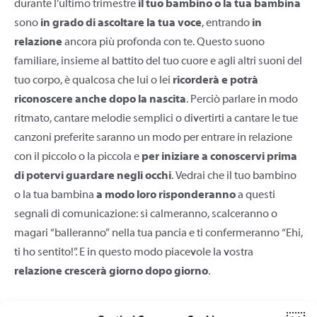
durante l’ultimo trimestre
il tuo bambino o la tua bambina
sono
in grado di ascoltare la tua voce
, entrando
in
relazione
ancora più profonda con te. Questo suono
familiare, insieme al battito del tuo cuore e agli altri suoni del
tuo corpo, è qualcosa che lui o lei
ricorderà e potrà
riconoscere anche dopo la nascita
. Perciò parlare in modo
ritmato, cantare melodie semplici o divertirti a cantare le tue
canzoni preferite saranno un modo per entrare in relazione
con il piccolo o la piccola e
per iniziare a conoscervi prima
di potervi guardare negli occhi
. Vedrai che il tuo bambino
o la tua bambina
a modo loro risponderanno
a questi
segnali di comunicazione: si calmeranno, scalceranno o
magari “balleranno” nella tua pancia e ti confermeranno “Ehi,
ti ho sentito!”. E in questo modo piacevole la vostra
relazione crescerà giorno dopo giorno
.