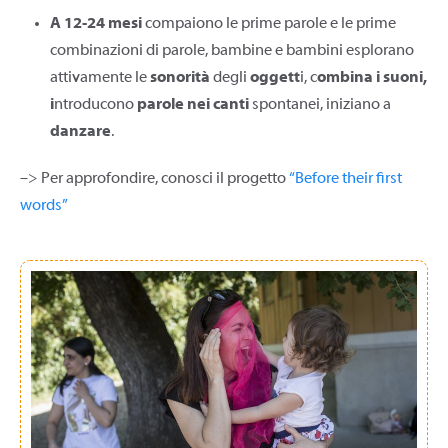
A 12-24 mesi
compaiono le prime parole e le prime
combinazioni di parole, bambine e bambini esplorano
attivamente le
sonorità
degli
oggett
i, c
ombina i suoni,
i
ntroducono
parole nei canti
spontanei, iniziano a
danzare
.
–> Per approfondire, conosci il progetto
“Before their first
words”