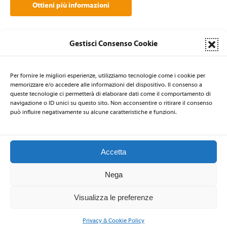
Ottieni più informazioni
Gestisci Consenso Cookie
Per fornire le migliori esperienze, utilizziamo tecnologie come i cookie per
memorizzare e/o accedere alle informazioni del dispositivo. Il consenso a
queste tecnologie ci permetterà di elaborare dati come il comportamento di
LA SEGRETERIA DI NATI PER LA MUSICA È AFFIDATA AL CSB
navigazione o ID unici su questo sito. Non acconsentire o ritirare il consenso
Centro per la Salute delle Bambine e dei Bambini
- via Nicolò de
può influire negativamente su alcune caratteristiche e funzioni.
Rin 19 - 34143 Trieste - ITALIA - Email:
natiperlamusica@csbitalia.org
-
Telefono: +39 040 3220447 - Fax: +39 040 306839
Accetta
Nega
2026 © Nati per la Musica
–
Privacy Policy
-
Codice Etico
Visualizza le preferenze
Privacy & Cookie Policy