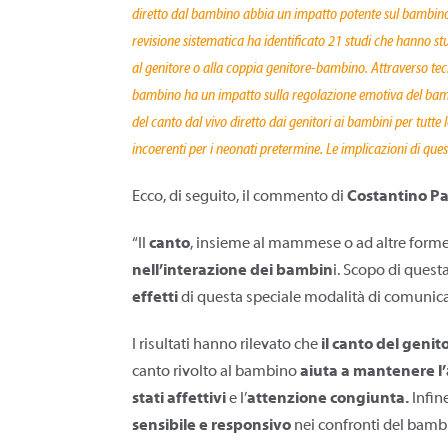
diretto dal bambino abbia un impatto potente sul bambino, 
revisione sistematica ha identificato 21 studi che hanno stu
al genitore o alla coppia genitore-bambino. Attraverso tecni
bambino ha un impatto sulla regolazione emotiva del bambino
del canto dal vivo diretto dai genitori ai bambini per tutte 
incoerenti per i neonati pretermine. Le implicazioni di que
Ecco, di seguito, il commento di
Costantino P
“Il
canto
, insieme al mammese o ad altre forme 
nell’interazione dei bambin
i. Scopo di questa
effetti
di questa speciale modalità di comunic
I risultati hanno rilevato che
il canto del geni
canto rivolto al bambino
aiuta a mantenere l
stati affettivi
e l’
attenzione congiunta.
Infin
sensibile e responsivo
nei confronti del bamb