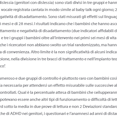
dislessia (genitori con dislessia) sono stati divisi in tre gruppi e han
 vocale registrata cantata in modo simile al baby talk ogni giorno; 
tività di disadattamento. Sono stati misurati gli effetti sul lingua
 mesi e di 28 mesi. I risultati indicano che i bambini che hanno asc
attamento e negatività di disadattamento (due indicatori affidabili d
 e tre i gruppi i bambini oltre all’intervento nei primi sei mesi di vit
è che i ricercatori non abbiano svolto un trial randomizzato, ma hann
i convenienza. Altro limite è la non significatività di alcuni indica
ione, nella divisione in tre bracci di trattamento e nell’impianto te
co”.
meroso e due gruppi di controllo è piuttosto raro con bambini così pi
 necessaria per attendersi un effetto misurabile sulle successive abil
ontrollati. Qual è la percentuale attesa di bambini che svilupperann
 potevano essere anche altri tipi di funzionamento o difficoltà di lett
ard sotto la media in due prove di lettura e non 2 Deviazioni stand
e di ADHD nei genitori, i questionari e l’anamnesi ad anni di distanz