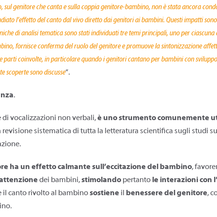
sul genitore che canta e sulla coppia genitore-bambino, non è stata ancora condott
diato l’effetto del canto dal vivo diretto dai genitori ai bambini. Questi impatti son
che di analisi tematica sono stati individuati tre temi principali, uno per ciascuna d
, fornisce conferma del ruolo del genitore e promuove la sintonizzazione affettiva a
le parti coinvolte, in particolare quando i genitori cantano per bambini con sviluppo t
ste scoperte sono discusse
“.
anza
.
di vocalizzazioni non verbali,
è uno strumento comunemente util
 revisione sistematica di tutta la letteratura scientifica sugli studi 
azione.
tore ha un effetto calmante sull’eccitazione del bambino
, favor
’attenzione
dei bambini,
stimolando
pertanto
le interazioni con 
e il canto rivolto al bambino
sostiene
il
benessere del genitore
, 
ino.