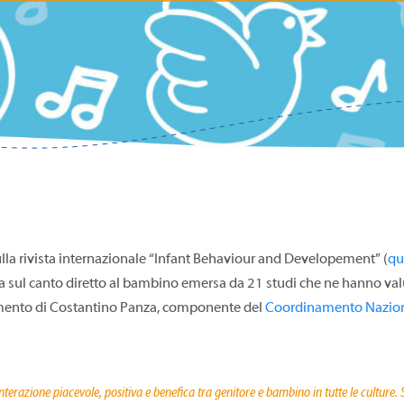
ulla rivista internazionale “Infant Behaviour and Developement” (
qu
ica sul canto diretto al bambino emersa da 21 studi che ne hanno val
ento di Costantino Panza, componente del
Coordinamento Naziona
razione piacevole, positiva e benefica tra genitore e bambino in tutte le culture. S