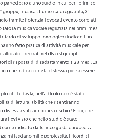
no partecipato a uno studio in cui per i primi sei
2° gruppo, musica strumentale registrata; 3°
ggio tramite Potenziali evocati evento correlati
oltato la musica vocale registrata nei primi mesi
i ritardo di sviluppo fonologico) indicanti un
a hanno fatto pratica di attività musicale per
o allocato i neonati nei diversi gruppi
tori di risposta di disadattamento a 28 mesi. La
orico che indica come la dislessia possa essere
ccoli. Tuttavia, nell’articolo non è stato
ità di lettura, abilità che risentiranno
o dislessia sul campione a rischio? E poi, che
ura lievi visto che nello studio è stato
ard come indicato dalle linee guida europee…
a mi lasciano mille perplessità, i ricordi si