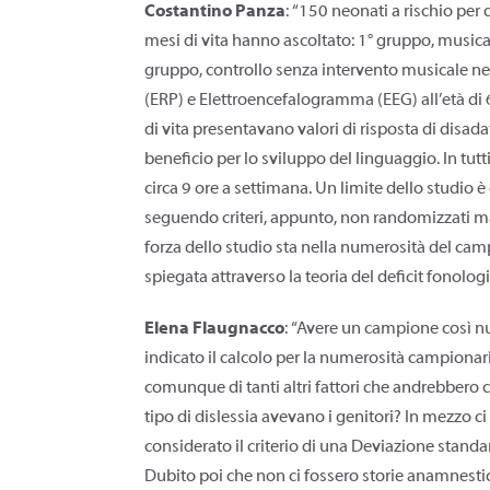
Costantino Panza
: “150 neonati a rischio per 
mesi di vita hanno ascoltato: 1° gruppo, musica
gruppo, controllo senza intervento musicale nega
(ERP) e Elettroencefalogramma (EEG) all’età di 6
di vita presentavano valori di risposta di disad
beneficio per lo sviluppo del linguaggio. In tutti
circa 9 ore a settimana. Un limite dello studio 
seguendo criteri, appunto, non randomizzati ma d
forza dello studio sta nella numerosità del camp
spiegata attraverso la teoria del deficit fonologi
Elena Flaugnacco
: “Avere un campione così nu
indicato il calcolo per la numerosità campionaria
comunque di tanti altri fattori che andrebbero c
tipo di dislessia avevano i genitori? In mezzo ci
considerato il criterio di una Deviazione stand
Dubito poi che non ci fossero storie anamnestich