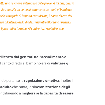
a una revisione sistematica delle prove. A tal fine, questa
o stati classificati come direttamente correlati al bambino,
elle categorie di impatto considerate; Il canto diretto dal
ll’interno della diade. I risultati rafforzano i benefici
ipico nati a termine. Al contrario, i risultati erano
izzato dai genitori nell’accudimento e
sul canto diretto al bambino era di
valutare gli
endo pertanto la
regolazione emotiva
; inoltre il
l’adulto
che canta, la
sincronizzazione degli
contribuendo a
migliorare la capacità di essere