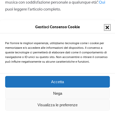
musica con soddisfazione personale a qualunque età”.
Qui
puoi leggere l’articolo completo.
Gestisci Consenso Cookie
Per fornire le migliori esperienze, utilizziamo tecnologie come i cookie per
memorizzare e/o accedere alle informazioni del dispositivo. Il consenso a
queste tecnologie ci permetterà di elaborare dati come il comportamento di
LA SEGRETERIA DI NATI PER LA MUSICA È AFFIDATA AL CSB
navigazione o ID unici su questo sito. Non acconsentire o ritirare il consenso
Centro per la Salute delle Bambine e dei Bambini
- via Nicolò de
può influire negativamente su alcune caratteristiche e funzioni.
Rin 19 - 34143 Trieste - ITALIA - Email:
natiperlamusica@csbitalia.org
-
Telefono: +39 040 3220447 - Fax: +39 040 306839
Accetta
Nega
2026 © Nati per la Musica
–
Privacy Policy
-
Codice Etico
Visualizza le preferenze