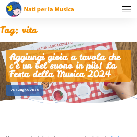
Tag:
vita
Aggiungi gioia a tavola che
c’è un bel suono in più! La
Festa della Musica 2024
26 Giugno 2024