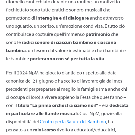
ritornello canticchiato durante una routine, un motivetto
fischiettato sono tutte pratiche sonoro-musicali che
permettono di
interagire e di dialogare
anche attraverso
uno sguardo, un sorriso, un’emozione condivisa. E tutto ciò
contribuisce a costruire quell’immenso
patrimonio
che
sono le
radici sonore di ciascun bambino e ciascuna
bambina
: un tesoro dal valore inestimabile che i bambini e
le bambine
porteranno con sé per tutta la vita
.
Per il 2024 NpM ha giocato d’anticipo rispetto alla data
canonica del 21 giugno e ha scelto di lavorare già dai mesi
precedenti per preparare al meglio le famiglie (ma anche chi
si occupa di loro) a vivere appieno la Festa che quest’anno –
con il
titolo “La prima orchestra siamo noi!” –
era
dedicata
in particolare alle Bande musicali
. Così NpM, grazie alla
disponibilità del
Centro per la Salute del Bambino
, ha
pensato a un
mini-corso
rivolto a educatori/educatrici,