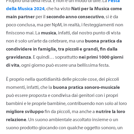
Proprio una bella festa. E non è un modo di dire. La
Festa
della Musica 2024
, che ha visto
Nati per la Musica come
main partner
per il
secondo anno consecutivo
, si è da
poco conclusa, ma per NpM, in realtà, i festeggiamenti non
finiscono mai. La
musica
, infatti, dal nostro punto di vista
non è solo un’arte da celebrare, ma una
buona pratica da
condividere in famiglia, tra piccoli e grandi, fin dalla
gravidanza
. E quindi… soprattutto
nei primi 1000 giorni
di vita
, ogni giorno può essere una bellissima festa.
È proprio nella quotidianità delle piccole cose, dei piccoli
momenti, infatti, che la
buona pratica sonoro-musicale
può essere proposta e condivisa dai genitori con i propri
bambini e le proprie bambine, contribuendo non solo al loro
migliore sviluppo
fin da piccoli, ma anche a
nutrire la loro
relazione
. Un suono ambientale ascoltato insieme o un
suono prodotto giocando con qualche oggetto sonoro, un