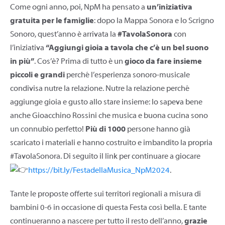
Come ogni anno, poi, NpM ha pensato a
un’iniziativa
gratuita per le famiglie
: dopo la Mappa Sonora e lo Scrigno
Sonoro, quest’anno è arrivata la
#TavolaSonora
con
l’iniziativa
“Aggiungi gioia a tavola che c’è un bel suono
in più”
. Cos’è? Prima di tutto è un
gioco da fare insieme
piccoli e grandi
perché l’esperienza sonoro-musicale
condivisa nutre la relazione. Nutre la relazione perché
aggiunge gioia e gusto allo stare insieme: lo sapeva bene
anche Gioacchino Rossini che musica e buona cucina sono
un connubio perfetto!
Più di 1000
persone hanno già
scaricato i materiali e hanno costruito e imbandito la propria
#TavolaSonora. Di seguito il link per continuare a giocare
https://bit.ly/FestadellaMusica_NpM2024
.
Tante le proposte offerte sui territori regionali a misura di
bambini 0-6 in occasione di questa Festa così bella. E tante
continueranno a nascere per tutto il resto dell’anno,
grazie