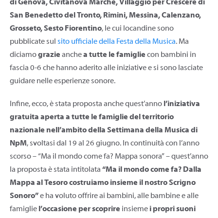
di Genova, Civitanova Marche, Villaggio per Crescere di
San Benedetto del Tronto, Rimini, Messina, Calenzano,
Grosseto, Sesto Fiorentino
, le cui locandine sono
pubblicate sul
sito ufficiale della Festa della Musica
. Ma
diciamo
grazie
anche
a tutte le famiglie
con bambini in
fascia 0-6 che hanno aderito alle iniziative e si sono lasciate
guidare nelle esperienze sonore.
Infine, ecco, è stata proposta anche quest’anno
l’iniziativa
gratuita
aperta a tutte le famiglie del territorio
nazionale nell’ambito della Settimana della Musica di
NpM
, svoltasi dal 19 al 26 giugno. In continuità con l’anno
scorso – “Ma il mondo come fa? Mappa sonora” – quest’anno
la proposta è stata intitolata
“Ma il mondo come fa? Dalla
Mappa al Tesoro costruiamo insieme il nostro Scrigno
Sonoro”
e ha voluto offrire ai bambini, alle bambine e alle
famiglie
l’occasione per scoprire
insieme
i propri suoni