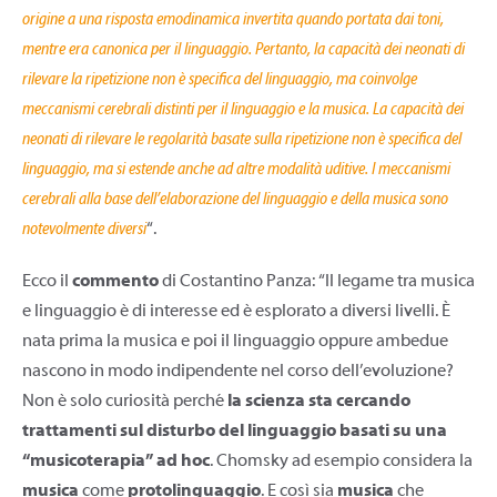
origine a una risposta emodinamica invertita quando portata dai toni,
mentre era canonica per il linguaggio. Pertanto, la capacità dei neonati di
rilevare la ripetizione non è specifica del linguaggio, ma coinvolge
meccanismi cerebrali distinti per il linguaggio e la musica. La capacità dei
neonati di rilevare le regolarità basate sulla ripetizione non è specifica del
linguaggio, ma si estende anche ad altre modalità uditive. I meccanismi
cerebrali alla base dell’elaborazione del linguaggio e della musica sono
notevolmente diversi
“.
Ecco il
commento
di Costantino Panza: “Il legame tra musica
e linguaggio è di interesse ed è esplorato a diversi livelli. È
nata prima la musica e poi il linguaggio oppure ambedue
nascono in modo indipendente nel corso dell’evoluzione?
Non è solo curiosità perché
la scienza sta cercando
trattamenti sul disturbo del linguaggio basati su una
“musicoterapia” ad hoc
. Chomsky ad esempio considera la
musica
come
protolinguaggio
. E così sia
musica
che