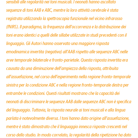
sensibili alle regolarità nei toni musicali. I neonati hanno ascoltato
sequenze di toni AAB e ABC, mentre la loro attività cerebrale è stata
registrata utilizzando la spettroscopia funzionale nel vicino infrarosso
(fNIRS). Il paradigma, la frequenza dell’occorrenza e la distribuzione dei
toni erano identici a quelli delle sillabe utilizzate in studi precedenti con il
linguaggio. Gli Autori hanno osservato una maggiore risposta
emodinamica invertita (negativa) all’AAB rispetto alle sequenze ABC nelle
aree temporale bilaterale e fronto-parietale. Questa risposta invertita era
causata da una diminuzione dell’ampiezza della risposta, attribuita
all’assuefazione, nel corso dell’esperimento nella regione fronto-temporale
sinistra per la condizione ABC e nella regione fronto-temporale destra per
entrambe le condizioni. Questi risultati mostrano che la capacità dei
neonati di discriminare le sequenze AAB dalle sequenze ABC non è specifica
del linguaggio. Tuttavia, la risposta neurale ai toni musicali e alla lingua
parlata è notevolmente diversa. I toni hanno dato origine all’assuefazione,
mentre è stato dimostrato che il linguaggio innesca risposte crescenti nel
corso dello studio. In modo correlato, la regolarità della ripetizione ha dato