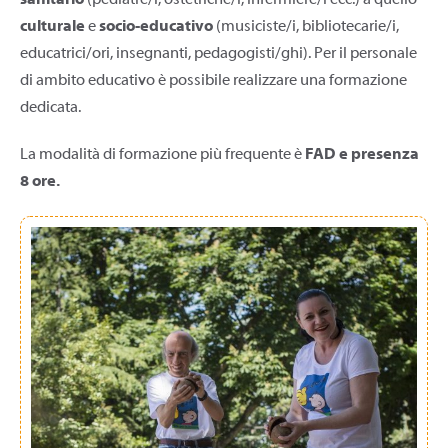
sanitario
(pediatre/i, ostetriche/i, infermiere/i ecc.) a quello
culturale
e
socio-educativo
(musiciste/i, bibliotecarie/i,
educatrici/ori, insegnanti, pedagogisti/ghi). Per il personale
di ambito educativo è possibile realizzare una formazione
dedicata.
La modalità di formazione più frequente è
FAD e
presenza
8 ore.