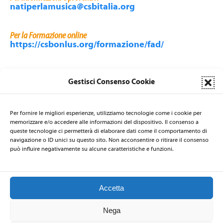
natiperlamusica@csbitalia.org
Per la Formazione online
https://csbonlus.org/formazione/fad/
Gestisci Consenso Cookie
Per fornire le migliori esperienze, utilizziamo tecnologie come i cookie per
LA SEGRETERIA DI NATI PER LA MUSICA È AFFIDATA AL CSB
memorizzare e/o accedere alle informazioni del dispositivo. Il consenso a
Centro per la Salute delle Bambine e dei Bambini
- via Nicolò de
queste tecnologie ci permetterà di elaborare dati come il comportamento di
Rin 19 - 34143 Trieste - ITALIA - Email:
natiperlamusica@csbitalia.org
-
navigazione o ID unici su questo sito. Non acconsentire o ritirare il consenso
può influire negativamente su alcune caratteristiche e funzioni.
Telefono: +39 040 3220447 - Fax: +39 040 306839
Accetta
2026 © Nati per la Musica
–
Privacy Policy
-
Codice Etico
Nega