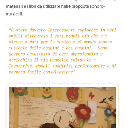
materiali e i libri da utilizzare nelle proposte sonoro-
musicali.
"È stato davvero interessante esplorare in vari 
ambiti attraverso i vari moduli ciò che c’è 
dietro a Nati per la Musica e al mondo sonoro 
musicale delle bambine e dei bambini.  Sono 
davvero entusiasta di aver approfondito e 
arricchito il mio bagaglio culturale e 
lavorativo. Moduli suddivisi perfettamente e di 
davvero facile consultazione”